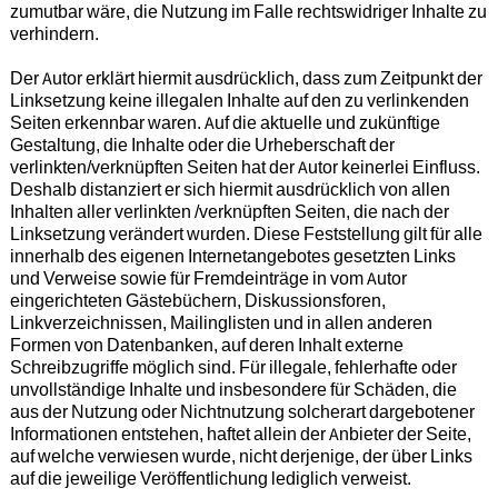
zumutbar wäre, die Nutzung im Falle rechtswidriger Inhalte zu
verhindern.
Der Autor erklärt hiermit ausdrücklich, dass zum Zeitpunkt der
Linksetzung keine illegalen Inhalte auf den zu verlinkenden
Seiten erkennbar waren. Auf die aktuelle und zukünftige
Gestaltung, die Inhalte oder die Urheberschaft der
verlinkten/verknüpften Seiten hat der Autor keinerlei Einfluss.
Deshalb distanziert er sich hiermit ausdrücklich von allen
Inhalten aller verlinkten /verknüpften Seiten, die nach der
Linksetzung verändert wurden. Diese Feststellung gilt für alle
innerhalb des eigenen Internetangebotes gesetzten Links
und Verweise sowie für Fremdeinträge in vom Autor
eingerichteten Gästebüchern, Diskussionsforen,
Linkverzeichnissen, Mailinglisten und in allen anderen
Formen von Datenbanken, auf deren Inhalt externe
Schreibzugriffe möglich sind. Für illegale, fehlerhafte oder
unvollständige Inhalte und insbesondere für Schäden, die
aus der Nutzung oder Nichtnutzung solcherart dargebotener
Informationen entstehen, haftet allein der Anbieter der Seite,
auf welche verwiesen wurde, nicht derjenige, der über Links
auf die jeweilige Veröffentlichung lediglich verweist.